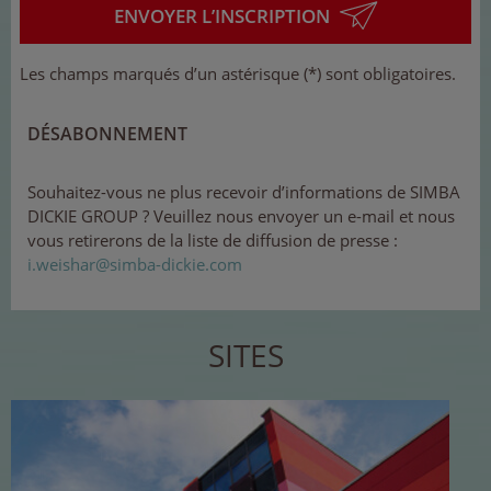
ENVOYER L’INSCRIPTION
Les champs marqués d’un astérisque (*) sont obligatoires.
DÉSABONNEMENT
Souhaitez-vous ne plus recevoir d’informations de SIMBA
DICKIE GROUP ? Veuillez nous envoyer un e-mail et nous
vous retirerons de la liste de diffusion de presse :
i.
wei
sh
ar
@si
mba
-
di
cki
e
.
co
m
SITES