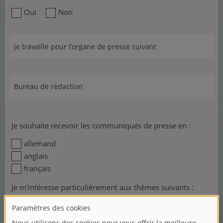
Oui
Non
Je travaille pour l’organe de presse suivant
Bureau de rédaction
Je souhaite recevoir les communiqués de presse en :
allemand
anglais
français
Je m’intéresse particulièrement aux thèmes suivants :
Nouvelles quotidiennes
Actualités de l’entreprise