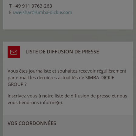
T +49 911 9763-263
E
i.w
eis
har
@s
i
m
ba-
d
i
cki
e.c
om
LISTE DE DIFFUSION DE PRESSE
Vous êtes journaliste et souhaitez recevoir régulièrement
par e-mail les dernières actualités de SIMBA DICKIE
GROUP ?
Inscrivez-vous à notre liste de diffusion de presse et nous
vous tiendrons informé(e).
VOS COORDONNÉES