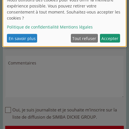
Bébés et jeunes enfants
Voitures
Poupées
Jouets en matière plastique
Jeux de société
Les autres subjets suivants
Commentaires
Oui, je suis journaliste et je souhaite m’inscrire sur la
liste de diffusion de SIMBA DICKIE GROUP.