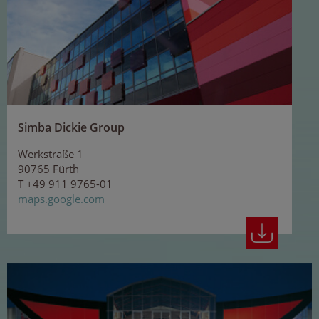
Simba Dickie Group
Werkstraße 1
90765 Fürth
T +49 911 9765-01
maps.google.com