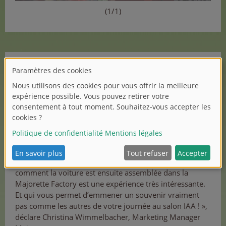
(1/1)
Côté expérience, le stand proposera une manufacture
intégrée « Build Your Car ». « Nous sommes l’une des
étapes de l’IAA Kids World Tour pour enfants, où les
jeunes participants peuvent obtenir une insigne pour
leur pass de collecte Explorer. Sur notre stand C03 situé
dans la halle 4.0, ils pourront créer leur propre voiture
miniature via l’écran tactile de notre configurateur. Ils
pourront faire leur choix entre plusieurs modèles,
carrosseries, intérieurs, pneus et châssis. Observer
comment la voiture est ensuite assemblée dans la
Majorette Factory est une expérience très intéressante.
Et qui vous permet d’emmener un souvenir vraiment
pas comme les autres de votre journée au salon IAA ! »,
déclare Christina Wimmelbacher, Marketing Manager